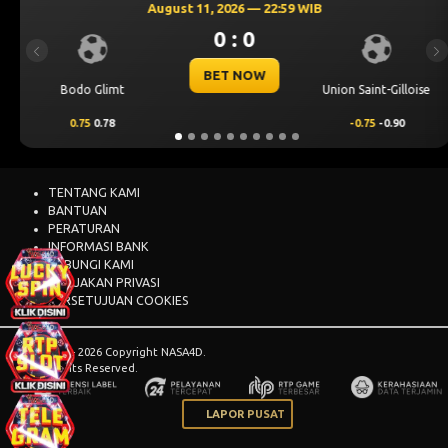
 2026 — 22:59 WIB
August 11, 2
0 : 0
0
Previous
Ne
ET NOW
BE
Union Saint-Gilloise
Kairat Almaty (n)
-0.75
-0.90
0.00
0.82
TENTANG KAMI
BANTUAN
PERATURAN
INFORMASI BANK
HUBUNGI KAMI
KEBIJAKAN PRIVASI
PERSETUJUAN COOKIES
© 2015 - 2026 Copyright NASA4D.
All Rights Reserved.
LAPOR PUSAT