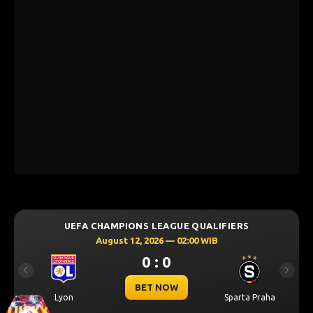
UEFA CHAMPIONS LEAGUE QUALIFIERS
August 12, 2026 — 02:00 WIB
0 : 0
Previous
Next
BET NOW
Lyon
Sparta Praha
SK S