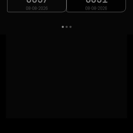
08-08-2026
08-08-2026