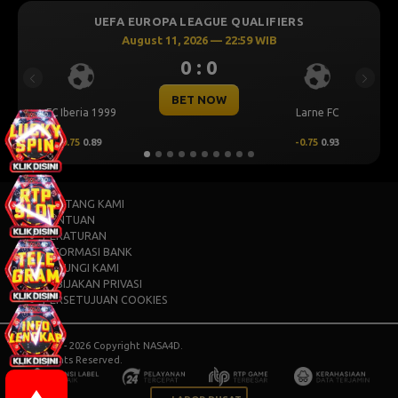
UEFA EUROPA LEAGUE QUALIFIERS
U
August 11, 2026 — 22:59 WIB
0 : 0
Previous
Next
BET NOW
 Iberia 1999
Larne FC
Bodo Gl
0.75
0.89
-0.75
0.93
0.75
0.
TENTANG KAMI
BANTUAN
PERATURAN
INFORMASI BANK
HUBUNGI KAMI
KEBIJAKAN PRIVASI
PERSETUJUAN COOKIES
© 2015 - 2026 Copyright NASA4D.
All Rights Reserved.