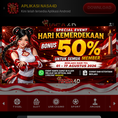
APLIKASI NASA4D
DOWNLOAD
x
Kini telah tersedia Aplikasi Android
4d, Deposit via DANA , GOPAY , LinkAja . Harap membuat form deposit setelah mengirimkan dana. Pe
TOGEL
SLOT
LIVE CASINO
SPORT
ARCADE
SABU